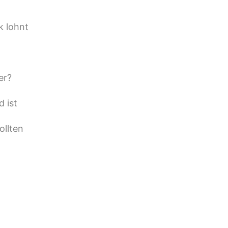
k lohnt
er?
 ist
ollten