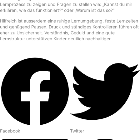
Lernprozess zu zeigen und Fragen zu stellen wie: „Kannst du mir
erklären, wie das funktioniert?“ oder „Warum ist das so?“
Hilfreich ist ausserdem eine ruhige Lernumgebung, feste Lernzeiten
und genügend Pausen. Druck und ständiges Kontrollieren führen oft
eher zu Unsicherheit. Verständnis, Geduld und eine gute
Lernstruktur unterstützen Kinder deutlich nachhaltiger.
Facebook
Twitter