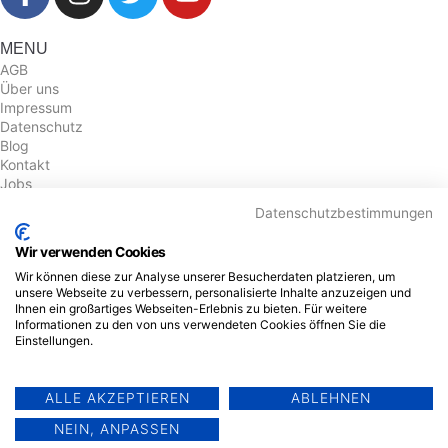
MENU
AGB
Über uns
Impressum
Datenschutz
Blog
Kontakt
Jobs
Datenschutzbestimmungen
KONTAKT
061 501 86 42
Wir verwenden Cookies
info@tutorakademie.ch
Wir können diese zur Analyse unserer Besucherdaten platzieren, um
Münchensteinerstrasse 2, 4052, Basel
unsere Webseite zu verbessern, personalisierte Inhalte anzuzeigen und
Ihnen ein großartiges Webseiten-Erlebnis zu bieten. Für weitere
NEWSLETTER
Informationen zu den von uns verwendeten Cookies öffnen Sie die
Sign up our newsletter to get update information, news and free
Einstellungen.
insight.
ALLE AKZEPTIEREN
ABLEHNEN
SIGN UP
NEIN, ANPASSEN